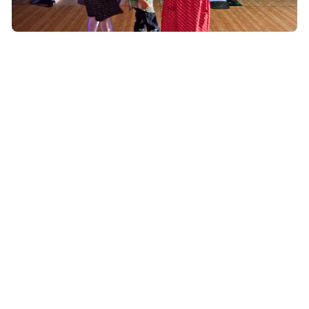
La salle vous ouvre ses portes le :
Lundi au mercredi de 12 h à 00 h
Jeudi de 12 h à 1 h
Vendredi de 12 h à 02 h
Samedi de 12h à 03h
Dimanche de 10h à 23 h
Le bowling, une activité qui roule
Le bowling est un
loisir pour toute la famille
qui allie détente
et plaisir. Tout en pratiquant une activité divertissante, vous
avez également l’occasion de faire quelques efforts sportifs et
travailler vos muscles des jambes et des bras, mais aussi
d'améliorer l’équilibre et la souplesse de votre corps. Le grand