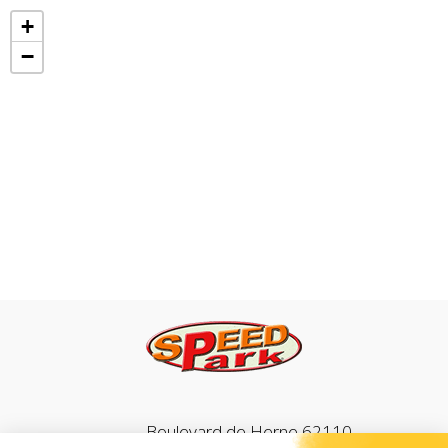
+
−
Boulevard de Herne 62110