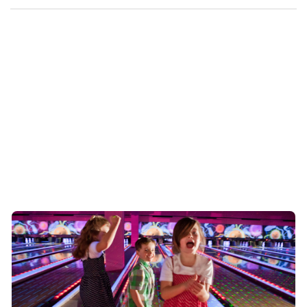
Bowling à Hénin-Beaumont – Speed
Park
Speed Park
,
espace de loisirs à Hénin-Beaumont
, vous
propose une salle de bowling où vous pourrez vous rendre en
famille ou entre amis, pour une séance d’activité divertissante et
amusante. Le complexe est installé dans la zone d’activité
commerciale, sur le boulevard de Herne à Hénin-Beaumont.
N’hésitez pas à venir pour profiter d’une journée de plaisir et de
détente.