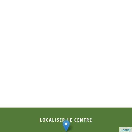
L’accès aux pistes est réservé aux joueurs munis de
chaussures spécifiques pour le bowling.
Le choix de la boule est à considérer en fonction de son
poids et de la taille de vos doigts. Assurez-vous que votre
pouce puisse rentrer et sortir librement.
Ne jetez pas la boule. Il est préférable de se pencher pour la
faire rouler.
Après chaque lancer, attendez impérativement que le
râteau soit remonté avant de jouer.
Ne dépassez pas la ligne de faute car la piste est glissante,
risquant ainsi de vous faire tomber.
LOCALISER LE CENTRE
Leaflet