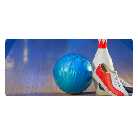
score à 130 pour un débutant serait donc plutôt acceptable.
Pour un joueur confirmé, le bon score est d’au moins 180.
Les boules peuvent peser entre 6 lb (2.7 kg) à 16 lb ( 7.2 kg).
Les conseils pour jouer au bowling
Pour profiter au mieux de votre séance de bowling à Hénin-
Beaumont tout en évitant les incidents majeurs, il est important
de connaitre quelques astuces qui vous serviront certainement :