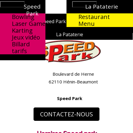
//
Open Menu
Open Menu
Speed
La Pataterie
Park
Bowling
Restaurant
Speed Park
03 21 37 70 61
Laser Game
Menu
Karting
La Pataterie
Jeux vidéo
Billard
tarifs
Boulevard de Herne
62110 Hénin-Beaumont
Speed Park
CONTACTEZ-NOUS